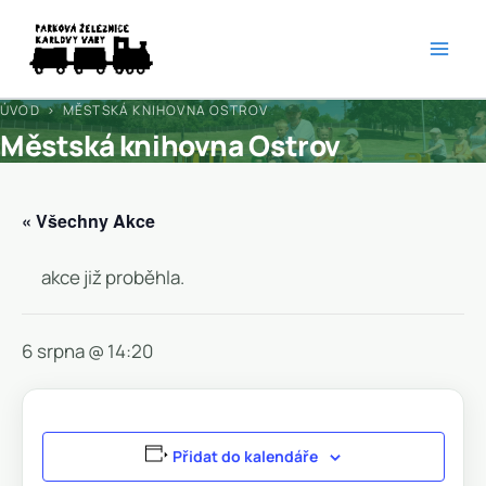
Přeskočit
na
obsah
ÚVOD
› MĚSTSKÁ KNIHOVNA OSTROV
Městská knihovna Ostrov
« Všechny Akce
akce již proběhla.
6 srpna @ 14:20
Přidat do kalendáře