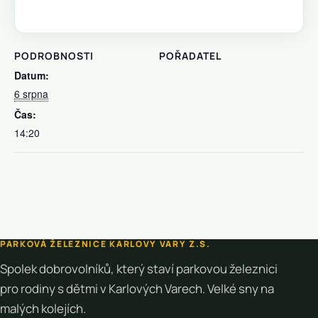
PODROBNOSTI
POŘADATEL
Datum:
6 srpna
Čas:
14:20
PARKOVÁ ŽELEZNICE KARLOVY VARY Z.S.
Spolek dobrovolníků, který staví parkovou železnici
pro rodiny s dětmi v Karlových Varech. Velké sny na
malých kolejích.