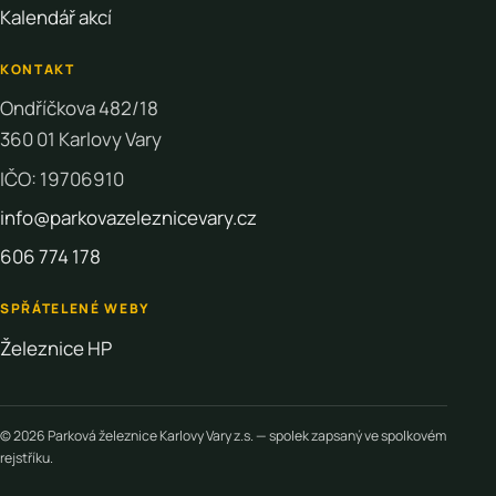
Kalendář akcí
KONTAKT
Ondříčkova 482/18
360 01 Karlovy Vary
IČO: 19706910
info@parkovazeleznicevary.cz
606 774 178
SPŘÁTELENÉ WEBY
Železnice HP
© 2026 Parková železnice Karlovy Vary z.s. — spolek zapsaný ve spolkovém
rejstříku.