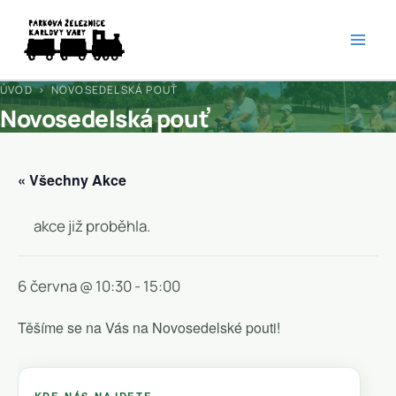
Přeskočit
na
obsah
ÚVOD
› NOVOSEDELSKÁ POUŤ
Novosedelská pouť
« Všechny Akce
akce již proběhla.
6 června @ 10:30
-
15:00
Těšíme se na Vás na Novosedelské pouti!
KDE NÁS NAJDETE