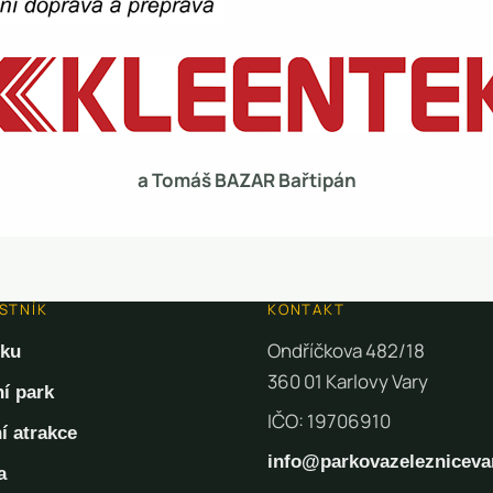
a Tomáš BAZAR Bařtipán
STNÍK
KONTAKT
Ondříčkova 482/18
lku
360 01 Karlovy Vary
ní park
IČO: 19706910
í atrakce
info@parkovazelezniceva
a