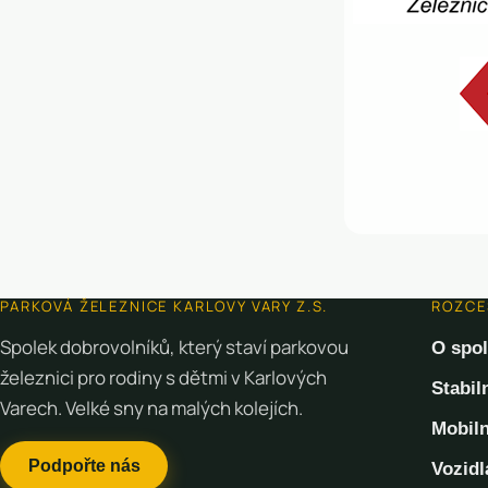
PARKOVÁ ŽELEZNICE KARLOVY VARY Z.S.
ROZCE
Spolek dobrovolníků, který staví parkovou
O spo
železnici pro rodiny s dětmi v Karlových
Stabil
Varech. Velké sny na malých kolejích.
Mobiln
Podpořte nás
Vozidl