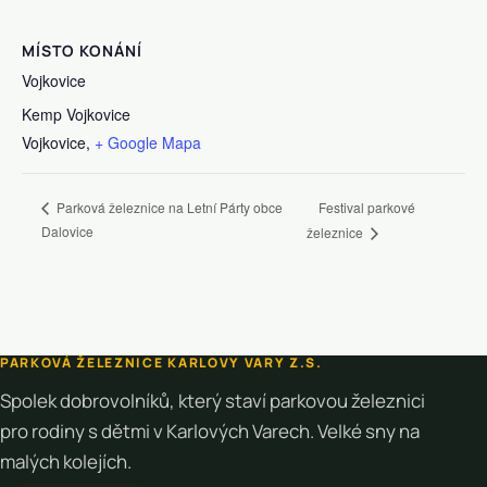
MÍSTO KONÁNÍ
Vojkovice
Kemp Vojkovice
Vojkovice
,
+ Google Mapa
Festival parkové
Parková železnice na Letní Párty obce
Dalovice
železnice
PARKOVÁ ŽELEZNICE KARLOVY VARY Z.S.
Spolek dobrovolníků, který staví parkovou železnici
pro rodiny s dětmi v Karlových Varech. Velké sny na
malých kolejích.