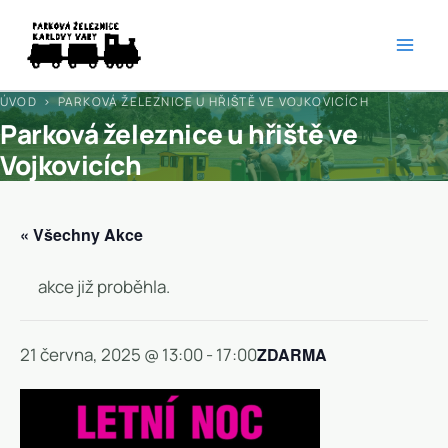
Přeskočit
na
obsah
ÚVOD
› PARKOVÁ ŽELEZNICE U HŘIŠTĚ VE VOJKOVICÍCH
Parková železnice u hřiště ve
Vojkovicích
« Všechny Akce
akce již proběhla.
21 června, 2025 @ 13:00
-
17:00
ZDARMA