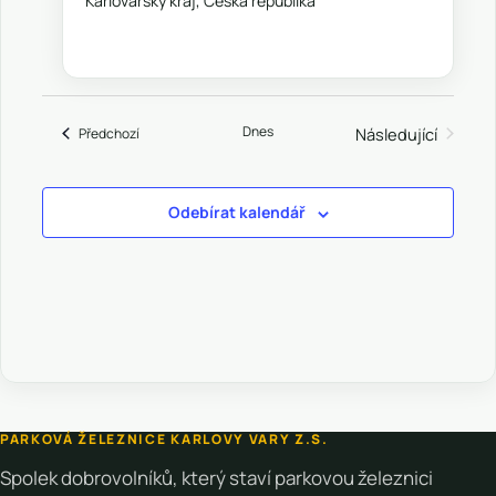
Karlovarský kraj, Česká republika
Dnes
Akce
Následující
Předchozí
Akce
Odebírat kalendář
PARKOVÁ ŽELEZNICE KARLOVY VARY Z.S.
Spolek dobrovolníků, který staví parkovou železnici