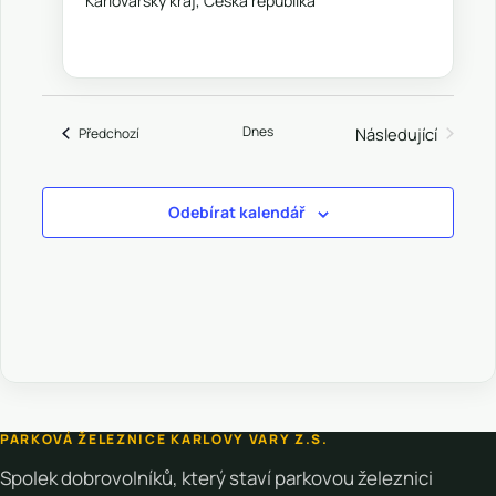
Karlovarský kraj, Česká republika
Dnes
Akce
Následující
Předchozí
Akce
Odebírat kalendář
PARKOVÁ ŽELEZNICE KARLOVY VARY Z.S.
Spolek dobrovolníků, který staví parkovou železnici