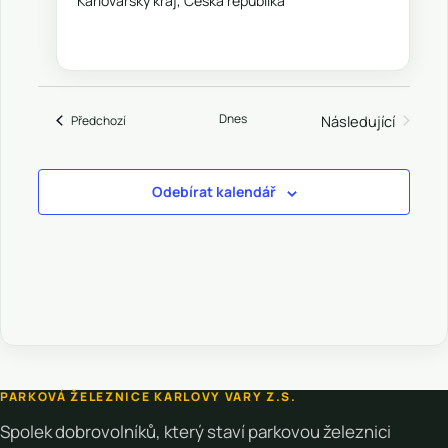
Karlovarský kraj, Česká republika
Dnes
Akce
Následující
Předchozí
Akce
Odebírat kalendář
PARKOVÁ ŽELEZNICE KARLOVY VARY Z.S.
Spolek dobrovolníků, který staví parkovou železnici