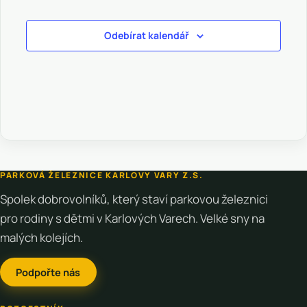
Odebírat kalendář
PARKOVÁ ŽELEZNICE KARLOVY VARY Z.S.
Spolek dobrovolníků, který staví parkovou železnici
pro rodiny s dětmi v Karlových Varech. Velké sny na
malých kolejích.
Podpořte nás