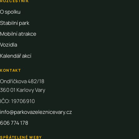
ROZCESTNÍK
O spolku
Stabilní park
Mobilní atrakce
Vozidla
Kalendář akcí
KONTAKT
Ondříčkova 482/18
360 01 Karlovy Vary
IČO: 19706910
info@parkovazeleznicevary.cz
606 774 178
SPŘÁTELENÉ WEBY